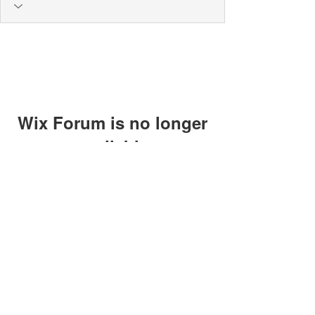
Wix Forum is no longer
available
This application has been
discontinued. If you need community
app use Wix Groups.
© כל הזכויות שמורות
לאילנה אברהם וָארוֹס