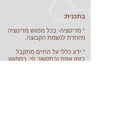
בתכנית:
* מדיטציה- בכל מפגש מדיטציה
מיוחדת לנשמת הקבוצה.
* ידע כללי על החיים מתקבל
בזמן אמת ובתקשור חי, במפגש.
הידע מעניק כלים, טכניקות
תודעתיות ופרספקטיבות חדשות
על אירועי החיים, כגון אהבה,
זוגיות, בריאות, קריירה ופרנסה.
* לכל אחת ניתנת ההזדמנות
לשאול שאלה אישית בכל
מפגש.